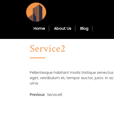
Home
About Us
Blog
Service2
Pellentesque habitant morbi tristique senectu
eget, vestibulum et, tempor auctor, justo. In a
urna.
Previous
Service6