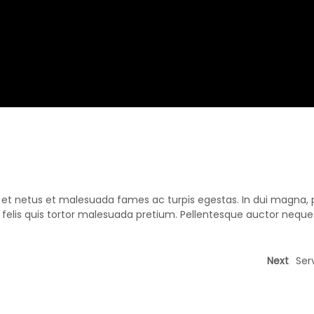
s et netus et malesuada fames ac turpis egestas. In dui magna,
c felis quis tortor malesuada pretium. Pellentesque auctor nequ
Next
Ser