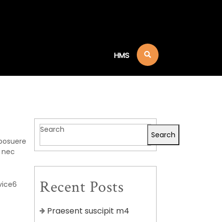
HMS
Search
Search
 posuere
e nec
Recent Posts
vice6
Praesent suscipit m4